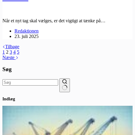
Når et nyt tag skal vælges, er det vigtigt at tænke på…
Redaktionen
23. juli 2025
Tilbage
1
2
3
4
5
Næste
Søg
Ingen
Indlæg
resultater