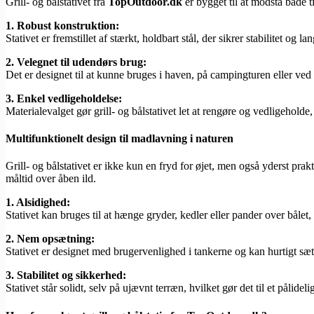
Grill- og bålstativet fra
TopOutdoor.dk
er bygget til at modstå både t
1. Robust konstruktion:
Stativet er fremstillet af stærkt, holdbart stål, der sikrer stabilitet og
2. Velegnet til udendørs brug:
Det er designet til at kunne bruges i haven, på campingturen eller ved 
3. Enkel vedligeholdelse:
Materialevalget gør grill- og bålstativet let at rengøre og vedligehol
Multifunktionelt design til madlavning i naturen
Grill- og bålstativet er ikke kun en fryd for øjet, men også yderst pra
måltid over åben ild.
1. Alsidighed:
Stativet kan bruges til at hænge gryder, kedler eller pander over bålet, så
2. Nem opsætning:
Stativet er designet med brugervenlighed i tankerne og kan hurtigt sætt
3. Stabilitet og sikkerhed:
Stativet står solidt, selv på ujævnt terræn, hvilket gør det til et pål