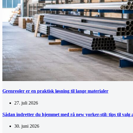
Grenreoler er en praktisk løsning til lange materialer
27. juli 2026
Sådan indretter du hjemmet med rå new yorker-stil: tips til valg a
30. juni 2026