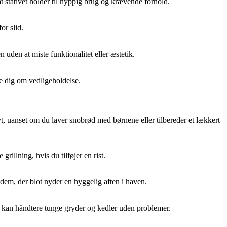
at stativet holder til hyppig brug og krævende forhold.
or slid.
 uden at miste funktionalitet eller æstetik.
re dig om vedligeholdelse.
ovt, uanset om du laver snobrød med børnene eller tilbereder et lækkert
grillning, hvis du tilføjer en rist.
g dem, der blot nyder en hyggelig aften i haven.
 det kan håndtere tunge gryder og kedler uden problemer.