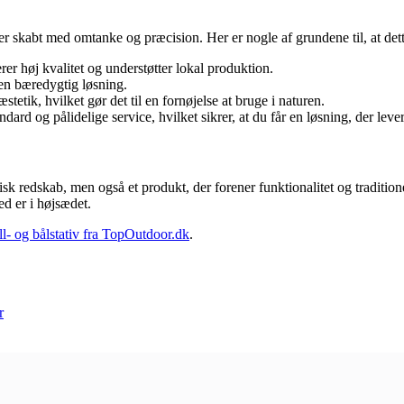
r er skabt med omtanke og præcision. Her er nogle af grundene til, at dette
er høj kvalitet og understøtter lokal produktion.
l en bæredygtig løsning.
stetik, hvilket gør det til en fornøjelse at bruge i naturen.
dard og pålidelige service, hvilket sikrer, at du får en løsning, der lever
tisk redskab, men også et produkt, der forener funktionalitet og traditio
ed er i højsædet.
ll- og bålstativ fra TopOutdoor.dk
.
r