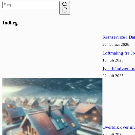
Ingen
resultater
Indlæg
Kranservice i Da
26. februar 2026
Loftmaling fra Jot
13. juli 2025
Jysk håndværk nå
22. juli 2025
Overblik over mu
23. juli 2025