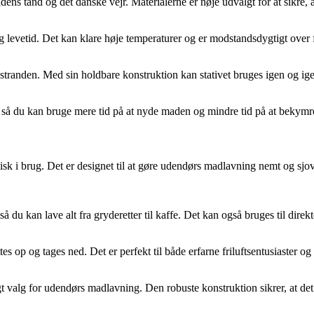
idens tand og det danske vejr. Materialerne er nøje udvalgt for at sikre, 
 lang levetid. Det kan klare høje temperaturer og er modstandsdygtigt over f
stranden. Med sin holdbare konstruktion kan stativet bruges igen og igen
de, så du kan bruge mere tid på at nyde maden og mindre tid på at bekym
ktisk i brug. Det er designet til at gøre udendørs madlavning nemt og sj
 du kan lave alt fra gryderetter til kaffe. Det kan også bruges til direkte 
es op og tages ned. Det er perfekt til både erfarne friluftsentusiaster o
ideligt valg for udendørs madlavning. Den robuste konstruktion sikrer, at