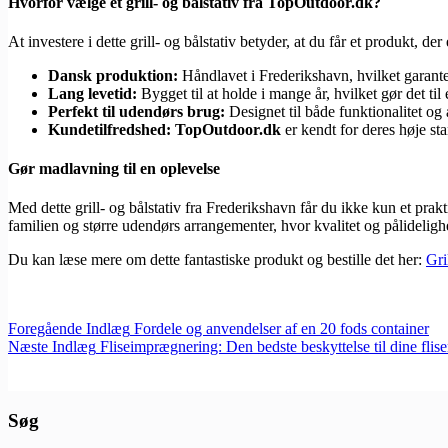
Hvorfor vælge et grill- og bålstativ fra TopOutdoor.dk?
At investere i dette grill- og bålstativ betyder, at du får et produkt, de
Dansk produktion:
Håndlavet i Frederikshavn, hvilket garanter
Lang levetid:
Bygget til at holde i mange år, hvilket gør det ti
Perfekt til udendørs brug:
Designet til både funktionalitet og æ
Kundetilfredshed:
TopOutdoor.dk
er kendt for deres høje stan
Gør madlavning til en oplevelse
Med dette grill- og bålstativ fra Frederikshavn får du ikke kun et prak
familien og større udendørs arrangementer, hvor kvalitet og pålideligh
Du kan læse mere om dette fantastiske produkt og bestille det her:
Gri
Foregående
Indlæg
Fordele og anvendelser af en 20 fods container
Næste
Indlæg
Fliseimprægnering: Den bedste beskyttelse til dine flise
Søg