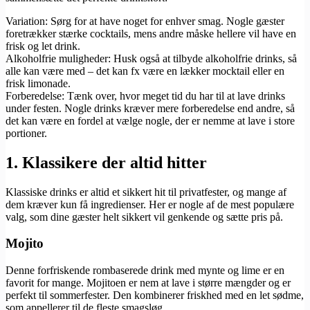
Variation: Sørg for at have noget for enhver smag. Nogle gæster
foretrækker stærke cocktails, mens andre måske hellere vil have en
frisk og let drink.
Alkoholfrie muligheder: Husk også at tilbyde alkoholfrie drinks, så
alle kan være med – det kan fx være en lækker mocktail eller en
frisk limonade.
Forberedelse: Tænk over, hvor meget tid du har til at lave drinks
under festen. Nogle drinks kræver mere forberedelse end andre, så
det kan være en fordel at vælge nogle, der er nemme at lave i store
portioner.
1. Klassikere der altid hitter
Klassiske drinks er altid et sikkert hit til privatfester, og mange af
dem kræver kun få ingredienser. Her er nogle af de mest populære
valg, som dine gæster helt sikkert vil genkende og sætte pris på.
Mojito
Denne forfriskende rombaserede drink med mynte og lime er en
favorit for mange. Mojitoen er nem at lave i større mængder og er
perfekt til sommerfester. Den kombinerer friskhed med en let sødme,
som appellerer til de fleste smagsløg.