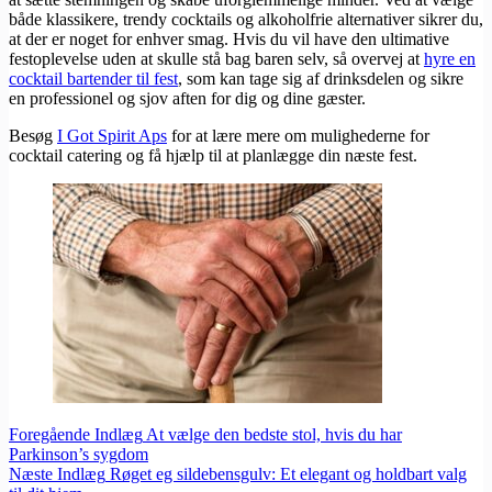
både klassikere, trendy cocktails og alkoholfrie alternativer sikrer du,
at der er noget for enhver smag. Hvis du vil have den ultimative
festoplevelse uden at skulle stå bag baren selv, så overvej at
hyre en
cocktail bartender til fest
, som kan tage sig af drinksdelen og sikre
en professionel og sjov aften for dig og dine gæster.
Besøg
I Got Spirit Aps
for at lære mere om mulighederne for
cocktail catering og få hjælp til at planlægge din næste fest.
Foregående
Indlæg
At vælge den bedste stol, hvis du har
Parkinson’s sygdom
Næste
Indlæg
Røget eg sildebensgulv: Et elegant og holdbart valg