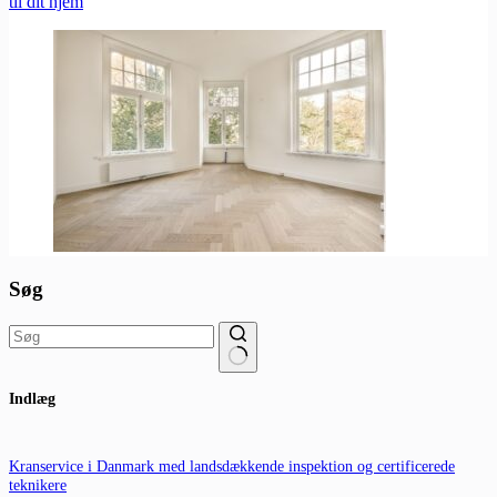
til dit hjem
Søg
Ingen
Indlæg
resultater
Kranservice i Danmark med landsdækkende inspektion og certificerede
teknikere