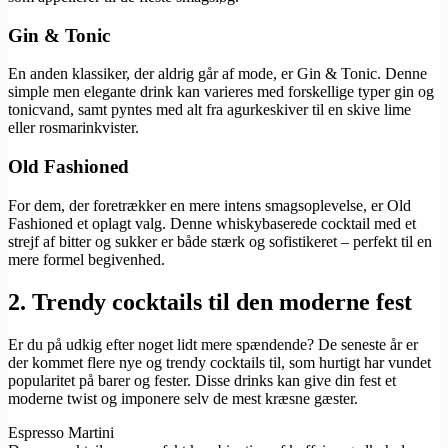
Gin & Tonic
En anden klassiker, der aldrig går af mode, er Gin & Tonic. Denne
simple men elegante drink kan varieres med forskellige typer gin og
tonicvand, samt pyntes med alt fra agurkeskiver til en skive lime
eller rosmarinkvister.
Old Fashioned
For dem, der foretrækker en mere intens smagsoplevelse, er Old
Fashioned et oplagt valg. Denne whiskybaserede cocktail med et
strejf af bitter og sukker er både stærk og sofistikeret – perfekt til en
mere formel begivenhed.
2. Trendy cocktails til den moderne fest
Er du på udkig efter noget lidt mere spændende? De seneste år er
der kommet flere nye og trendy cocktails til, som hurtigt har vundet
popularitet på barer og fester. Disse drinks kan give din fest et
moderne twist og imponere selv de mest kræsne gæster.
Espresso Martini