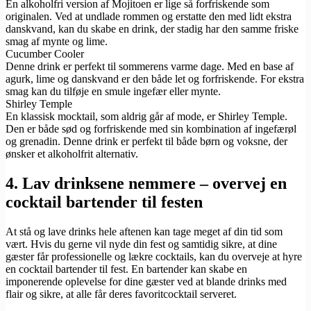
En alkoholfri version af Mojitoen er lige så forfriskende som
originalen. Ved at undlade rommen og erstatte den med lidt ekstra
danskvand, kan du skabe en drink, der stadig har den samme friske
smag af mynte og lime.
Cucumber Cooler
Denne drink er perfekt til sommerens varme dage. Med en base af
agurk, lime og danskvand er den både let og forfriskende. For ekstra
smag kan du tilføje en smule ingefær eller mynte.
Shirley Temple
En klassisk mocktail, som aldrig går af mode, er Shirley Temple.
Den er både sød og forfriskende med sin kombination af ingefærøl
og grenadin. Denne drink er perfekt til både børn og voksne, der
ønsker et alkoholfrit alternativ.
4. Lav drinksene nemmere – overvej en
cocktail bartender til festen
At stå og lave drinks hele aftenen kan tage meget af din tid som
vært. Hvis du gerne vil nyde din fest og samtidig sikre, at dine
gæster får professionelle og lækre cocktails, kan du overveje at hyre
en cocktail bartender til fest. En bartender kan skabe en
imponerende oplevelse for dine gæster ved at blande drinks med
flair og sikre, at alle får deres favoritcocktail serveret.