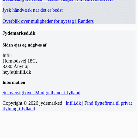
Jysk håndværk når det er bedst
Overblik over muligheder for nyt tag i Randers
Jydemarked.dk
Siden ejes og udgives af
Infili
Hermodsvej 18C,
8230 Åbyhøj
hey(at)infili.dk
Information
Se oversigt over Minigolfbaner i Jylland
Copyright © 2026 jydemarked |
Infili.dk
|
Find flyttefirma til privat
flytning i Jylland