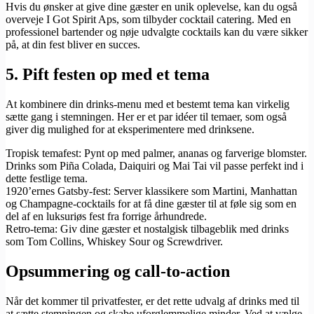
Hvis du ønsker at give dine gæster en unik oplevelse, kan du også
overveje I Got Spirit Aps, som tilbyder cocktail catering. Med en
professionel bartender og nøje udvalgte cocktails kan du være sikker
på, at din fest bliver en succes.
5. Pift festen op med et tema
At kombinere din drinks-menu med et bestemt tema kan virkelig
sætte gang i stemningen. Her er et par idéer til temaer, som også
giver dig mulighed for at eksperimentere med drinksene.
Tropisk temafest: Pynt op med palmer, ananas og farverige blomster.
Drinks som Piña Colada, Daiquiri og Mai Tai vil passe perfekt ind i
dette festlige tema.
1920’ernes Gatsby-fest: Server klassikere som Martini, Manhattan
og Champagne-cocktails for at få dine gæster til at føle sig som en
del af en luksuriøs fest fra forrige århundrede.
Retro-tema: Giv dine gæster et nostalgisk tilbageblik med drinks
som Tom Collins, Whiskey Sour og Screwdriver.
Opsummering og call-to-action
Når det kommer til privatfester, er det rette udvalg af drinks med til
at sætte stemningen og skabe uforglemmelige minder. Ved at vælge