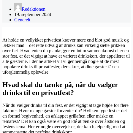
Redaktionen
19. september 2024
Generelt
At holde en vellykket privatfest kræver mere end blot god musik og
lækker mad – det rette udvalg af drinks kan virkelig sætte prikken
over i’et. Hvad enten du planlægger en intim sammenkomst eller en
stor fest, er det vigtigt at have et varieret drinkskort, der appellerer til
alle gæsterne. I denne artikel vil vi gennemgå nogle af de mest
populære drinks til privatfester, der sikrer, at dine gæster får en
uforglemmelig oplevelse.
Hvad skal du tænke på, når du vælger
drinks til en privatfest?
Når du vælger drinks til din fest, er det vigtigt at tage højde for flere
faktorer. Hvor mange gæster forventer du? Hvilken type fest er det –
en formel begivenhed, en afslappet grillaften eller måske en
temafest? Det kan også være en god idé at tænke over årstiden og
festens tema. Her er nogle overvejelser, der kan hjælpe dig med at
sammensætte det perfekte drinkskort: