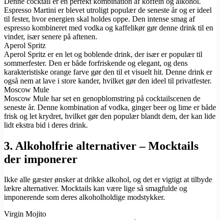
Denne cocktail er en perfekt kombination af koffein og alkohol.
Espresso Martini er blevet utroligt populær de seneste år og er ideel
til fester, hvor energien skal holdes oppe. Den intense smag af
espresso kombineret med vodka og kaffelikør gør denne drink til en
vinder, især senere på aftenen.
Aperol Spritz
Aperol Spritz er en let og boblende drink, der især er populær til
sommerfester. Den er både forfriskende og elegant, og dens
karakteristiske orange farve gør den til et visuelt hit. Denne drink er
også nem at lave i store kander, hvilket gør den ideel til privatfester.
Moscow Mule
Moscow Mule har set en genopblomstring på cocktailscenen de
seneste år. Denne kombination af vodka, ginger beer og lime er både
frisk og let krydret, hvilket gør den populær blandt dem, der kan lide
lidt ekstra bid i deres drink.
3. Alkoholfrie alternativer – Mocktails
der imponerer
Ikke alle gæster ønsker at drikke alkohol, og det er vigtigt at tilbyde
lækre alternativer. Mocktails kan være lige så smagfulde og
imponerende som deres alkoholholdige modstykker.
Virgin Mojito