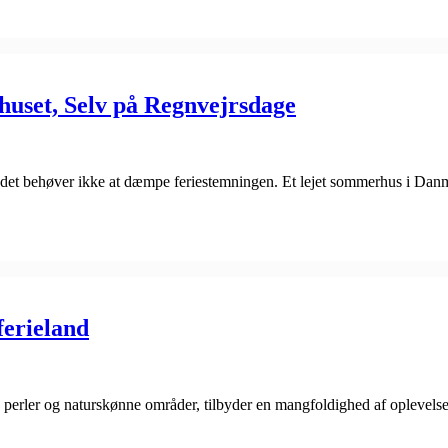
uset, Selv på Regnvejrsdage
 det behøver ikke at dæmpe feriestemningen. Et lejet sommerhus i Danm
ferieland
 perler og naturskønne områder, tilbyder en mangfoldighed af oplevelse