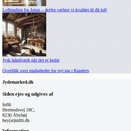
Loftmaling fra Jotun – derfor vælger vi kvalitet til dit loft
Jysk håndværk når det er bedst
Overblik over muligheder for nyt tag i Randers
Jydemarked.dk
Siden ejes og udgives af
Infili
Hermodsvej 18C,
8230 Åbyhøj
hey(at)infili.dk
Information